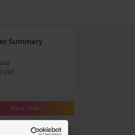
er Summary
otal
00 USD
l
Place Order