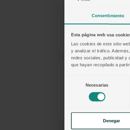
Payment Info
Consentimiento
Payment Info
Esta página web usa cookie
/
Las cookies de este sitio we
y analizar el tráfico. Ademá
redes sociales, publicidad y
que hayan recopilado a parti
Items in Order
Selección
Necesarias
de
consentimiento
Quantity: 
1
:
Denegar