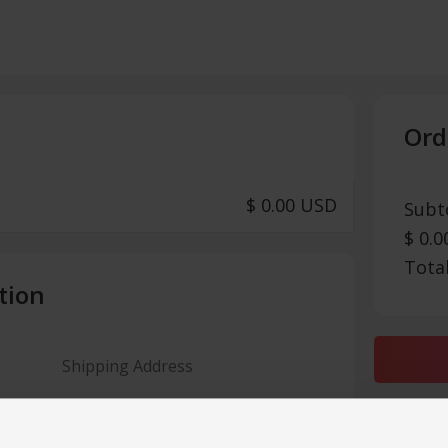
Ord
$ 0.00 USD
Subt
$ 0.
Tota
tion
Shipping Address