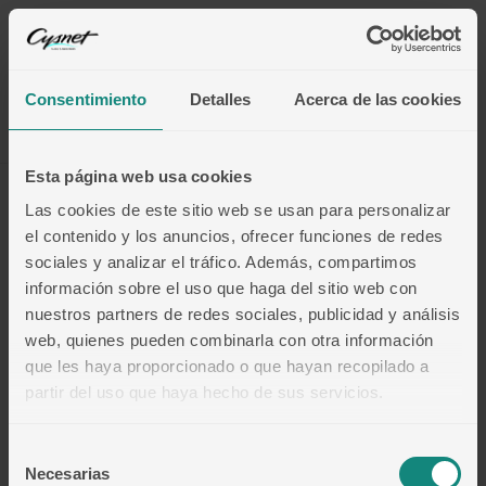
Consentimiento
Detalles
Acerca de las cookies
Yearly
Esta página web usa cookies
Las cookies de este sitio web se usan para personalizar
Monthly
Yearly
SAVE 20%
el contenido y los anuncios, ofrecer funciones de redes
sociales y analizar el tráfico. Además, compartimos
información sobre el uso que haga del sitio web con
nuestros partners de redes sociales, publicidad y análisis
web, quienes pueden combinarla con otra información
que les haya proporcionado o que hayan recopilado a
partir del uso que haya hecho de sus servicios.
Aviso Legal
Selección
Política de Privacidad
Necesarias
de