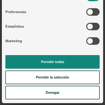
Política de Cookies
consentimiento
Política de Calidad
Preferencias
Política de Seguridad
Estadística
T +34 948 153 140
|
C. de Arcadio María Larraona, 1, 31008
Pamplona, Navarra
Marketing
Permitir todas
Permitir la selección
Denegar