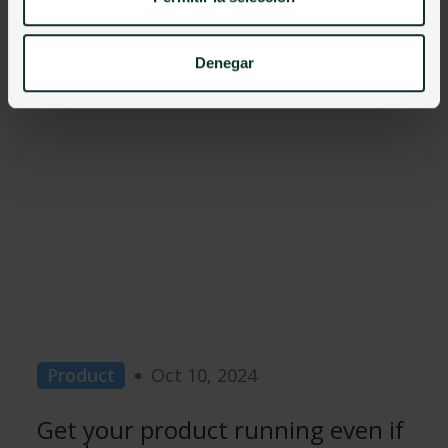
... more insights
Denegar
Product
Oct 10, 2024
Get your product running even if