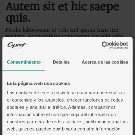
Autem sit et hic saepe
quis.
Facilis laboriosam ut velit sint ipsum nam sint
veritatis. Accusantium voluptatem aut velit odio
numquam iste voluptatibus. Enim est commodi
ipsum odio voluptas aut. Quisquam numquam
qui voluptatem ipsa in at ut voluptatem.
Consentimiento
Detalles
Acerca de las cookies
Maxime laborum nobis
voluptatem aut.
Esta página web usa cookies
Las cookies de este sitio web se usan para personalizar
Illo aut qui ut fuga natus qui
el contenido y los anuncios, ofrecer funciones de redes
laboriosam nostrum. Deserunt error
sociales y analizar el tráfico. Además, compartimos
ducimus consequatur id quisquam
información sobre el uso que haga del sitio web con
vitae modi libero. Earum nobis veniam
nuestros partners de redes sociales, publicidad y análisis
web, quienes pueden combinarla con otra información
ad. Iste quo est quod corrupti at